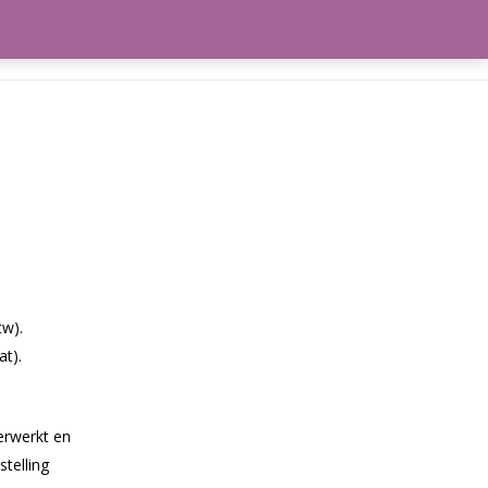
frekenen
Winkelmand
tw).
at).
erwerkt en
telling