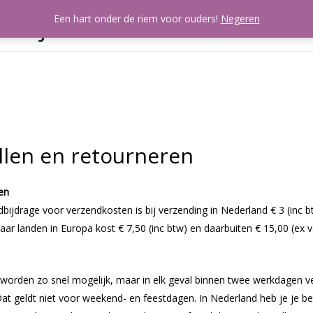
artjes
Een hart onder de riem voor ouders!
Negeren
Mijn account
A
llen en retourneren
en
bijdrage voor verzendkosten is bij verzending in Nederland € 3 (inc b
aar landen in Europa kost € 7,50 (inc btw) en daarbuiten € 15,00 (ex v
 worden zo snel mogelijk, maar in elk geval binnen twee werkdagen v
at geldt niet voor weekend- en feestdagen. In Nederland heb je je bes