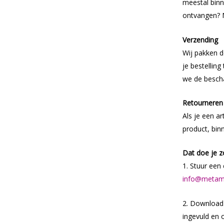
meestal binn
ontvangen?
Verzending
Wij pakken d
je bestelli
we de bescha
Retourneren
Als je een a
product, bin
Dat doe je z
1. Stuur ee
info@metam
2. Download e
ingevuld en 