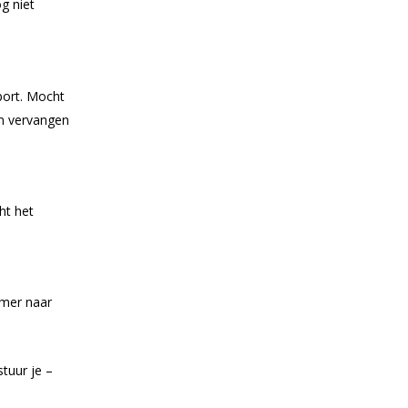
g niet
sport. Mocht
an vervangen
ht het
mmer naar
stuur je –