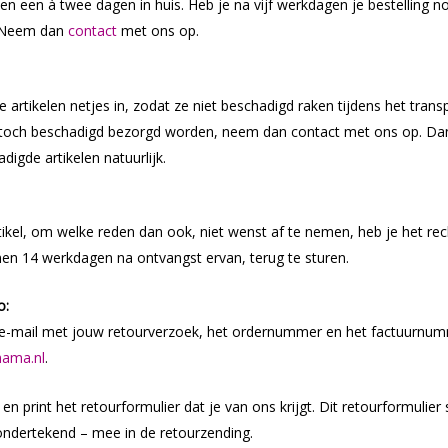
en een à twee dagen in huis. Heb je na vijf werkdagen je bestelling no
 Neem dan
contact
met ons op.
e artikelen netjes in, zodat ze niet beschadigd raken tijdens het tran
ng toch beschadigd bezorgd worden, neem dan contact met ons op. D
digde artikelen natuurlijk.
rtikel, om welke reden dan ook, niet wenst af te nemen, heb je het rec
nen 14 werkdagen na ontvangst ervan, terug te sturen.
o:
n e-mail met jouw retourverzoek, het ordernummer en het factuurnu
ama.nl
.
n print het retourformulier dat je van ons krijgt. Dit retourformulier 
ondertekend – mee in de retourzending.