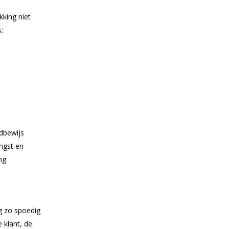
kking niet
:
ndbewijs
ngst en
ng
g zo spoedig
 klant, de