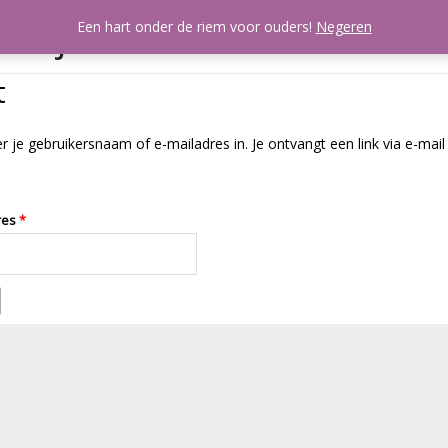
artjes
Een hart onder de riem voor ouders!
Negeren
Mijn account
A
t
je gebruikersnaam of e-mailadres in. Je ontvangt een link via e-mai
Vereist
res
*