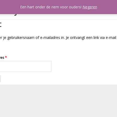
artjes
Een hart onder de riem voor ouders!
Negeren
Mijn account
A
t
je gebruikersnaam of e-mailadres in. Je ontvangt een link via e-mai
Vereist
res
*