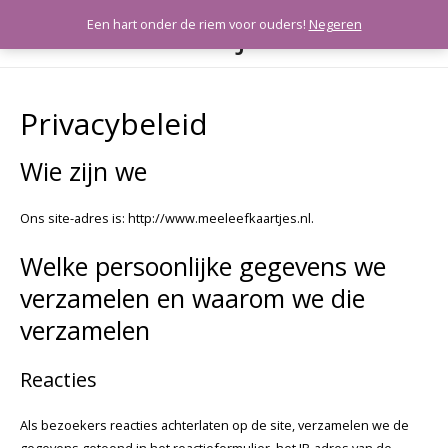
Meeleefkaartjes
Een hart onder de riem voor ouders!
Negeren
HOO
Privacybeleid
Wie zijn we
Ons site-adres is: http://www.meeleefkaartjes.nl.
Welke persoonlijke gegevens we
verzamelen en waarom we die
verzamelen
Reacties
Als bezoekers reacties achterlaten op de site, verzamelen we de