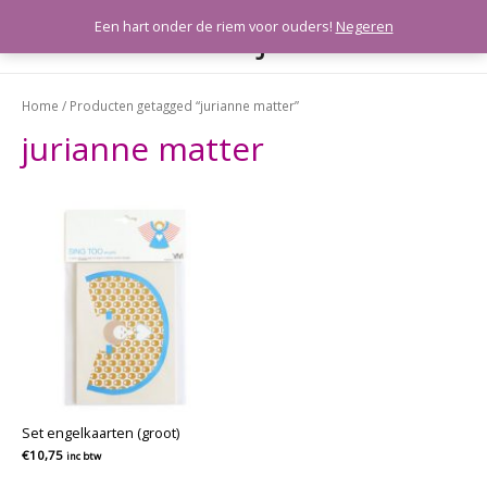
Meeleefkaartjes
Een hart onder de riem voor ouders!
Negeren
HOO
Home
/ Producten getagged “jurianne matter”
jurianne matter
Set engelkaarten (groot)
€
10,75
inc btw