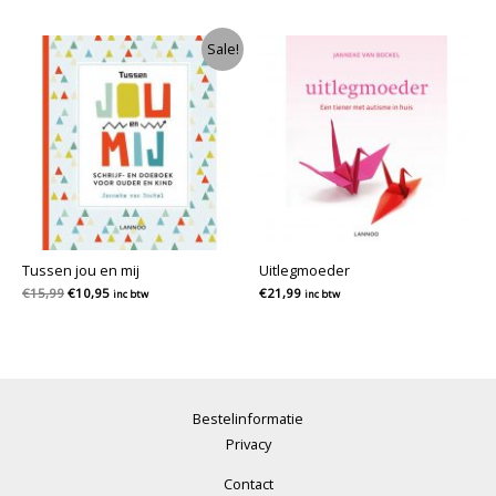
tot
tot
€21,99
€21,99
Sale!
Tussen jou en mij
Uitlegmoeder
Oorspronkelijke
Huidige
€
15,99
€
10,95
€
21,99
inc btw
inc btw
prijs
prijs
was:
is:
€15,99.
€10,95.
Bestelinformatie
Privacy
Contact