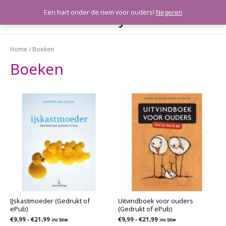
Meeleefkaartjes
Een hart onder de riem voor ouders!
Negeren
HOO
Home
/ Boeken
Boeken
IJskastmoeder (Gedrukt of
Uitvindboek voor ouders
ePub)
(Gedrukt of ePub)
Prijsklasse:
Prijsklasse:
€
9,99
-
€
21,99
€
9,99
-
€
21,99
inc btw
inc btw
€9,99
€9,99