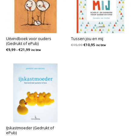
Uitvindboek voor ouders
Tussen jou en mij
(Gedrukt of ePub)
Oorspronkelijke
Huidige
€
15,99
€
10,95
inc btw
prijs
prijs
Prijsklasse:
€
9,99
-
€
21,99
inc btw
was:
is:
€9,99
€15,99.
€10,95.
tot
€21,99
IJskastmoeder (Gedrukt of
ePub)