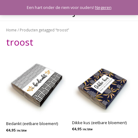
Meeleefkaartjes
Een hart onder de riem voor ouders!
Negeren
HOO
Home
/ Producten getagged “troost”
troost
Dikke kus (eetbare bloemen!)
Bedankt (eetbare bloemen!)
€
4,95
inc btw
€
4,95
inc btw