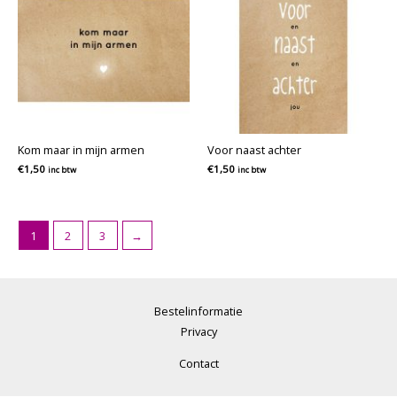
Kom maar in mijn armen
Voor naast achter
€
1,50
€
1,50
inc btw
inc btw
1
2
3
→
Bestelinformatie
Privacy
Contact