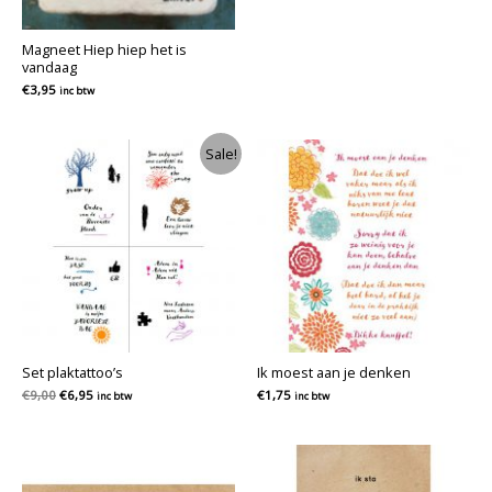
Magneet Hiep hiep het is
vandaag
€
3,95
inc btw
Sale!
Set plaktattoo’s
Ik moest aan je denken
Oorspronkelijke
Huidige
€
9,00
€
6,95
€
1,75
inc btw
inc btw
prijs
prijs
was:
is:
€9,00.
€6,95.