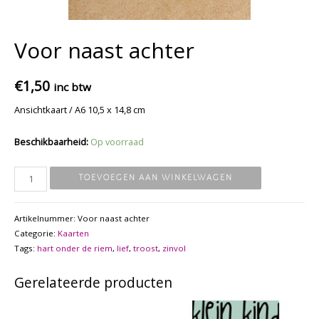
Voor naast achter
€
1,50
inc btw
Ansichtkaart / A6 10,5 x 14,8 cm
Beschikbaarheid:
Op voorraad
Voor
TOEVOEGEN AAN WINKELWAGEN
naast
achter
Artikelnummer:
Voor naast achter
aantal
Categorie:
Kaarten
Tags:
hart onder de riem
,
lief
,
troost
,
zinvol
Gerelateerde producten