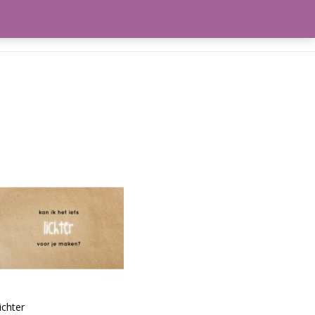
frekenen
Winkelmand
ichter