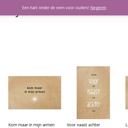
artjes
Een hart onder de riem voor ouders!
Negeren
Mijn account
A
Kom maar in mijn armen
Voor naast achter
L