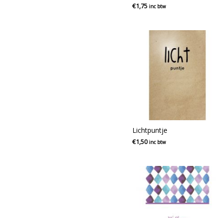
€
1,75
inc btw
Lichtpuntje
€
1,50
inc btw