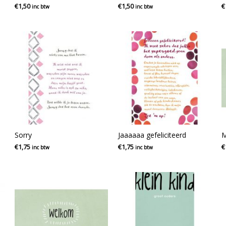
€
1,50
€
1,50
€
inc btw
inc btw
Sorry
Jaaaaaa gefeliciteerd
M
€
1,75
€
1,75
€
inc btw
inc btw