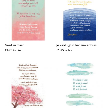
Geef ‘m maar
Je kind ligt in het ziekenhuis
€
1,75
€
1,75
inc btw
inc btw