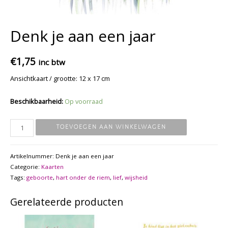
Denk je aan een jaar
€
1,75
inc btw
Ansichtkaart / grootte: 12 x 17 cm
Beschikbaarheid:
Op voorraad
Denk
TOEVOEGEN AAN WINKELWAGEN
je
aan
Artikelnummer:
Denk je aan een jaar
een
Categorie:
Kaarten
jaar
Tags:
geboorte
,
hart onder de riem
,
lief
,
wijsheid
aantal
Gerelateerde producten