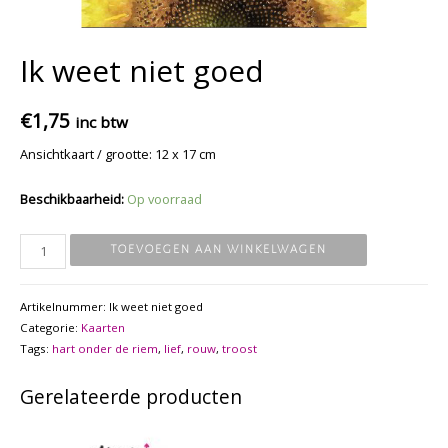
Ik weet niet goed
€
1,75
inc btw
Ansichtkaart / grootte: 12 x 17 cm
Beschikbaarheid:
Op voorraad
Ik
TOEVOEGEN AAN WINKELWAGEN
weet
niet
Artikelnummer:
Ik weet niet goed
goed
Categorie:
Kaarten
aantal
Tags:
hart onder de riem
,
lief
,
rouw
,
troost
Gerelateerde producten