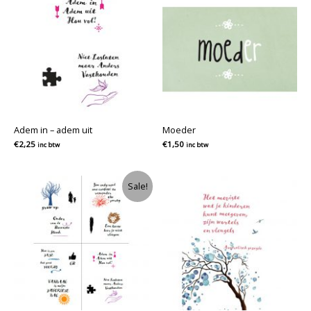
Adem in – adem uit
Moeder
€
2,25
€
1,50
inc btw
inc btw
Sale!