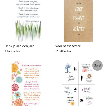
Denk je aan een jaar
Voor naast achter
€
1,75
€
1,50
inc btw
inc btw
Sale!