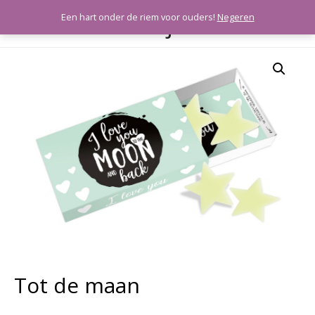
Meeleefkaartjes
Een hart onder de riem voor ouders!
Negeren
HOO
Tot de maan