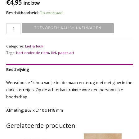
€
4,95
inc btw
Beschikbaarheid:
Op voorraad
Tot
TOEVOEGEN AAN WINKELWAGEN
de
maan
Categorie:
Lief & leuk
aantal
Tags:
hart onder de riem
,
lief
,
paper art
Beschrijving
Wensdoosje ‘Ik hou van je tot de maan en terug’ met met glow in the
dark sterretjes. Op de achterkant ruimte voor een persoonlijke
boodschap.
Afmeting: B63 x L110 x H18 mm
Gerelateerde producten