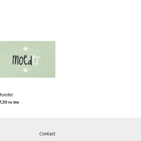
oeder
1,50
inc btw
Contact