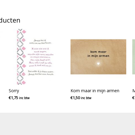
oducten
Sorry
Kom maar in mijn armen
M
€
1,75
€
1,50
€
inc btw
inc btw