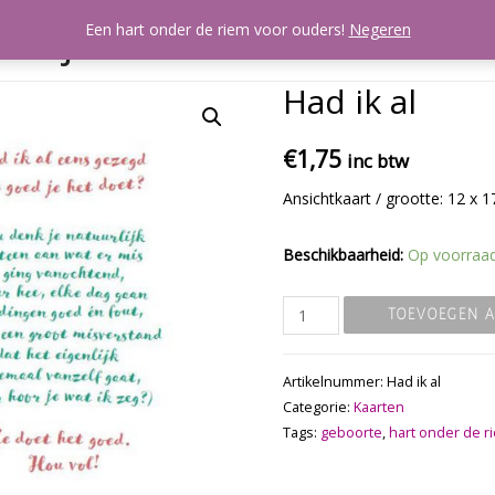
artjes
Een hart onder de riem voor ouders!
Negeren
Mijn account
A
Had ik al
€
1,75
inc btw
Ansichtkaart / grootte: 12 x 
Beschikbaarheid:
Op voorraa
Had
TOEVOEGEN 
ik
al
Artikelnummer:
Had ik al
aantal
Categorie:
Kaarten
Tags:
geboorte
,
hart onder de r