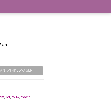
frekenen
Winkelmand
17 cm
d
AAN WINKELWAGEN
iem
,
lief
,
rouw
,
troost