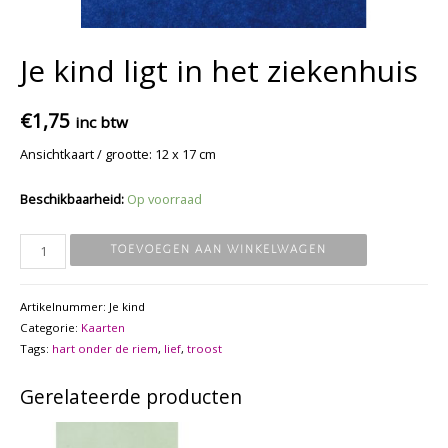
Je kind ligt in het ziekenhuis
€
1,75
inc btw
Ansichtkaart / grootte: 12 x 17 cm
Beschikbaarheid:
Op voorraad
Je
TOEVOEGEN AAN WINKELWAGEN
kind
ligt
Artikelnummer:
Je kind
in
Categorie:
Kaarten
het
Tags:
hart onder de riem
,
lief
,
troost
ziekenhuis
aantal
Gerelateerde producten